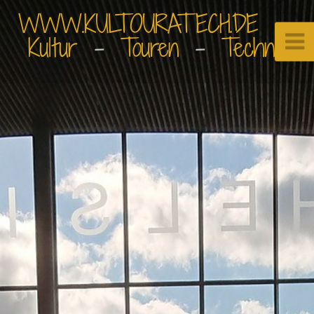
WWW.KULTOURATECH.DE
⠀•⠀
Kultur
⠀-⠀
Touren
⠀-⠀
Technik