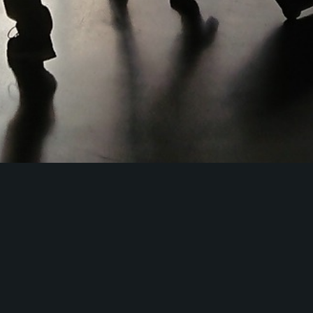
© 2025
ktt.sd-pictures.de
KulTouraTech
Welcome to my new photo gallery website about my
adventures.
Diese Seite steht für: / This site stand for:
Kultur / Culture