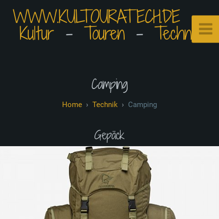
WWW.KULTOURATECH.DE
⠀•⠀
Kultur
⠀-⠀
Touren
⠀-⠀
Technik
Camping
Technik
Camping
Gepäck