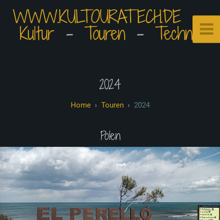
WWW.KULTOURATECH.DE
⠀•⠀
Kultur
⠀-⠀
Touren
⠀-⠀
Technik
2024
Touren
2024
Polen