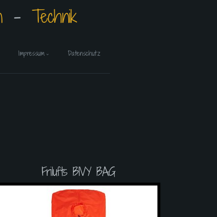
n
⠀-⠀
Technik
Impressum
Datenschutz
Frilufts BIVY BAG