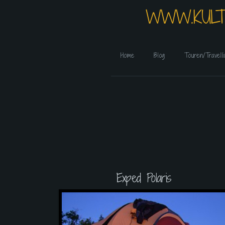
WWW.KULT
Home
Blog
Touren/Travell
Exped Polaris