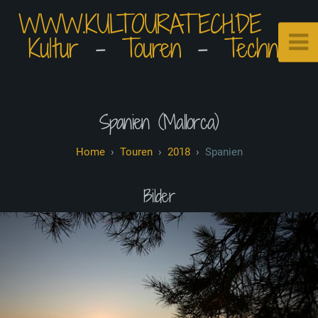
WWW.KULTOURATECH.DE
⠀•⠀
Kultur
⠀-⠀
Touren
⠀-⠀
Technik
Spanien (Mallorca)
Touren
2018
Spanien
Bilder