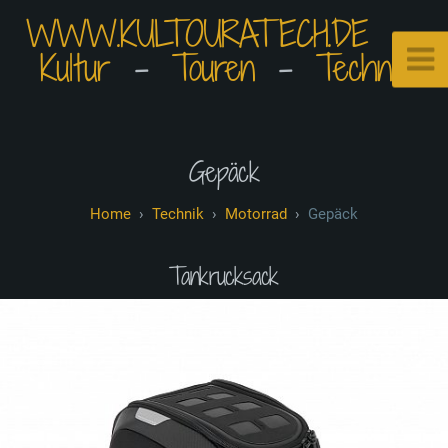
WWW.KULTOURATECH.DE
⠀•⠀
Kultur
⠀-⠀
Touren
⠀-⠀
Technik
Gepäck
Technik
Motorrad
Gepäck
Tankrucksack